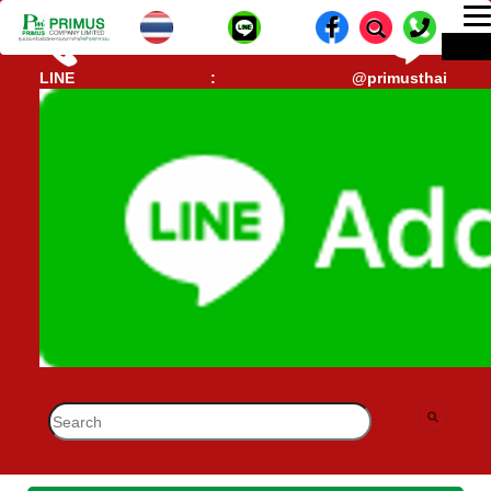
T
ME
n
CALL CENTER : 02-693-7005 (40 คู่สาย)
lD-
LINE : @primusthai