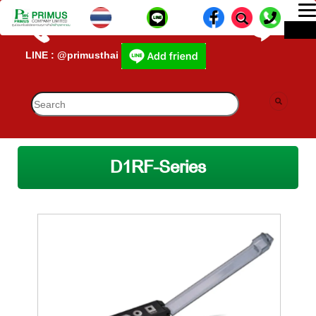
T
ME
n
CALL CENTER : 02-693-7005 (40 คู่สาย)
lD-
LINE : @primusthai
D1RF-Series