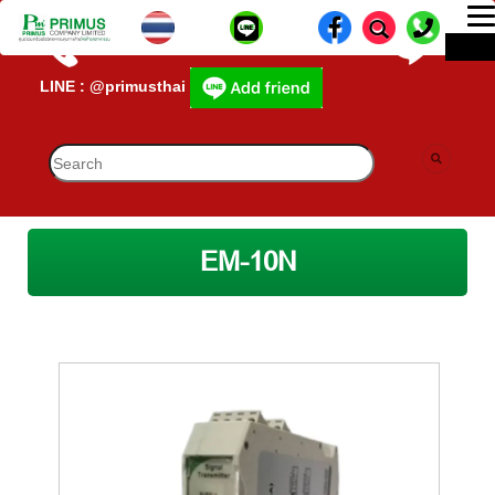
T
ME
n
CALL CENTER : 02-693-7005 (40 คู่สาย)
lD-
LINE : @primusthai
EM-10N