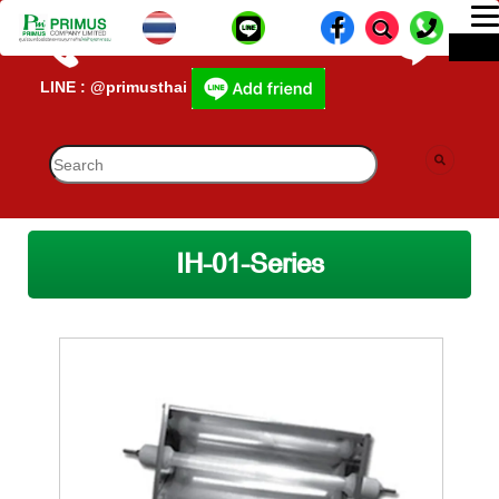
T
ME
n
CALL CENTER : 02-693-7005 (40 คู่สาย)
lD-
LINE : @primusthai
IH-01-Series