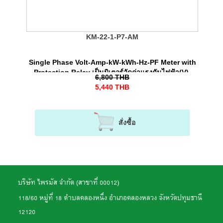
KM-22-1-P7-AM
Single Phase Volt-Amp-kW-kWh-Hz-PF Meter with
Protection Relay เป็นมิเตอร์วัดค่าแรงดันไฟฟ้า(V),
6,800
THB
กระแสไฟฟ้า(A), พลังงานไฟฟ้า (kWh) พร้อมทั้งรีเลย์
5,440
THB
ป้องกันไฟตก-ไฟเกินได้ สําหรับระบบไฟ 1 เฟส
สั่งซื้อ
บริษัท ไพรมัส จำกัด (สาขาที่ 00012)
118/60 หมู่ที่ 18 ตำบลคลองหนึ่ง อำเภอคลองหลวง จังหวัดปทุมธานี
12120