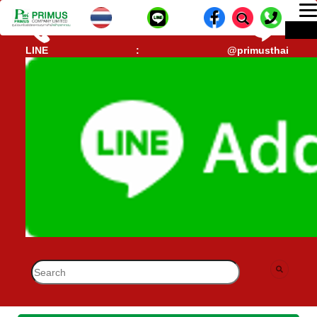
T
ME
n
CALL CENTER : 02-693-7005 (40 คู่สาย)
lD-
LINE : @primusthai