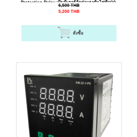
Protection Relay เป็นมิเตอร์วัดค่าแรงดันไฟฟ้า(V),
6,500
THB
กระแสไฟฟ้า(A), พลังงานไฟฟ้า (kWh) พร้อมทั้งรีเลย์
5,200
THB
ป้องกันไฟตก-ไฟเกินได้ สําหรับระบบไฟ 1 เฟส
สั่งซื้อ