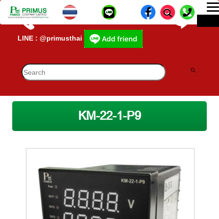
T
ME
n
CALL CENTER : 02-693-7005 (40 คู่สาย)
lD-
LINE : @primusthai
KM-22-1-P9