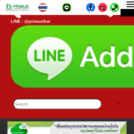
T
ME
n
CALL CENTER : 02-693-7005 (40 คู่สาย)
lD-
LINE : @primusthai