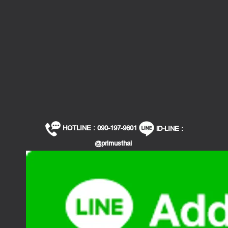
HOTLINE : 090-197-9601
lD-LINE :
@primusthai