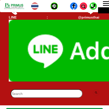
T
ME
n
CALL CENTER : 02-693-7005 (40 คู่สาย)
lD-
LINE : @primusthai