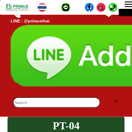
T
ME
n
CALL CENTER : 02-693-7005 (40 คู่สาย)
lD-
LINE : @primusthai
PT-04