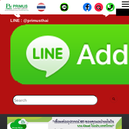
T
ME
n
CALL CENTER : 02-693-7005 (40 คู่สาย)
lD-
LINE : @primusthai