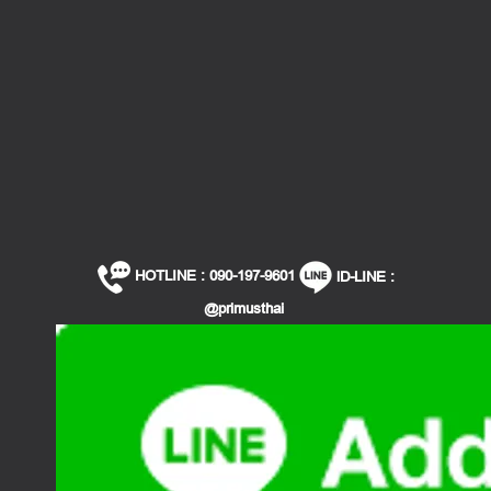
HOTLINE : 090-197-9601
lD-LINE :
@primusthai