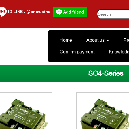
lD-LINE : @primusthai
Home
About us
Pr
Confirm payment
Knowled
SG4-Series