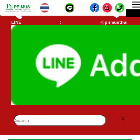
T
ME
n
CALL CENTER : 02-693-7005 (40 คู่สาย)
lD-
LINE : @primusthai