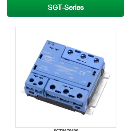
SGT-Series
SGT8670500