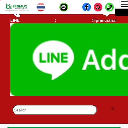
T
ME
n
CALL CENTER : 02-693-7005 (40 คู่สาย)
lD-
LINE : @primusthai