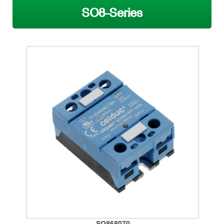
SO8-Series
SO868070