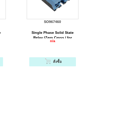
SO967460
e
Single Phase Solid State
Relay (Zero Cross / for
n/a
สเต
Resisitive Load) เป็นโซลิดสเต
หลด
ทรีเลย์ที่ออกแบบมาสำหรับโหลด
Resistive (AC-51)
สั่งซื้อ