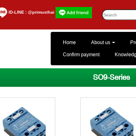
lD-LINE : @primusthai
Home
About us
Pr
Confirm payment
Knowled
SO9-Series