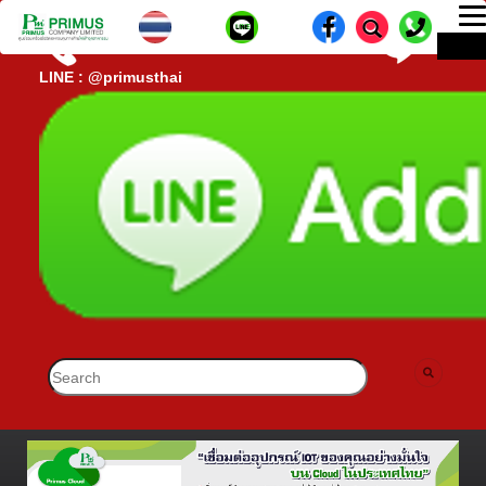
T
ME
n
CALL CENTER : 02-693-7005 (40 คู่สาย)
lD-
LINE : @primusthai