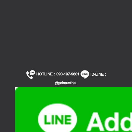
HOTLINE : 090-197-9601
lD-LINE :
@primusthai