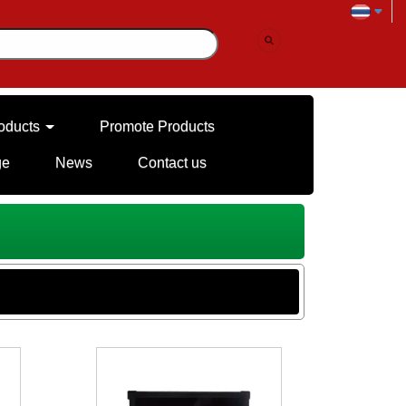
oducts
Promote Products
ge
News
Contact us