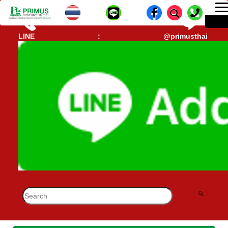
T
ME
n
CALL CENTER : 02-693-7005 (40 คู่สาย)
lD-
LINE : @primusthai