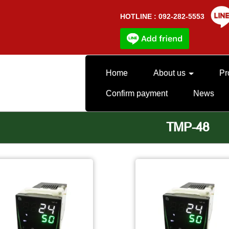
HOTLINE : 092-282-5553
Home
About us
Pr
Confirm payment
News
TMP-48