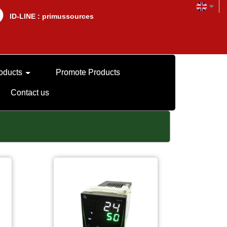
lD-LINE : primussources
oducts
Promote Products
Contact us