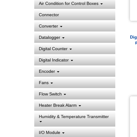
Air Condition for Control Boxes
Connector
Converter
Dig
Datalogger
Digital Counter
Pr
Digital Indicator
I
PT
Encoder
Fans
Flow Switch
Heater Break Alarm
Humidity & Temperature Transmitter
I/O Module