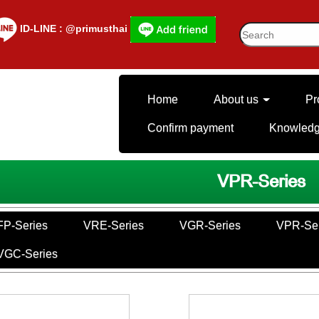
lD-LINE : @primusthai
Home
About us
Pr
Confirm payment
Knowled
VPR-Series
FP-Series
VRE-Series
VGR-Series
VPR-Ser
VGC-Series